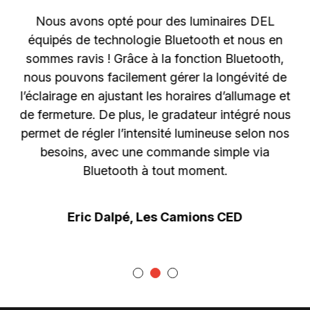
es
Nous avons opté pour des luminaires DEL
s
équipés de technologie Bluetooth et nous en
n
e
sommes ravis ! Grâce à la fonction Bluetooth,
 de
nous pouvons facilement gérer la longévité de
l’éclairage en ajustant les horaires d’allumage et
de fermeture. De plus, le gradateur intégré nous
x.
permet de régler l’intensité lumineuse selon nos
t
besoins, avec une commande simple via
s
Bluetooth à tout moment.
et
Eric Dalpé, Les Camions CED