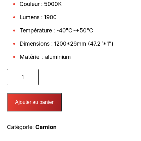
Couleur : 5000K
Lumens : 1900
Température : -40°C~+50°C
Dimensions : 1200*26mm (47.2″*1″)
Matériel : aluminium
quantité
de
TUBE-
48-
Ajouter au panier
18W
Catégorie:
Camion